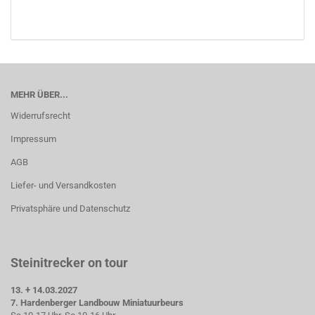
MEHR ÜBER...
Widerrufsrecht
Impressum
AGB
Liefer- und Versandkosten
Privatsphäre und Datenschutz
Steinitrecker on tour
13. + 14.03.2027
7. Hardenberger Landbouw Miniatuurbeurs