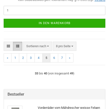
IN DEN WARENKORB
Sortieren nach
pro Seite
Sortieren nach
8 pro Seite
«
1
2
3
4
5
6
7
»
33
bis
40
(von insgesamt
49
)
Bestseller
Vorderräder vom Mähdrescher weisse Felgen