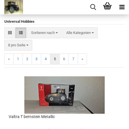
Universal Hobbies
Sortieren nach
Sortieren nach
Alle Kategorien
pro Seite
8 pro Seite
«
1
2
3
4
5
6
7
»
Valtra T bernstein Metallic