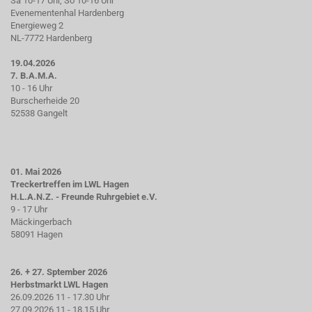
Sa 10-17 Uhr, So 10-16 Uhr
Evenementenhal Hardenberg
Energieweg 2
NL-7772 Hardenberg
19.04.2026
7. B.A.M.A.
10 - 16 Uhr
Burscherheide 20
52538 Gangelt
01. Mai 2026
Treckertreffen im LWL Hagen
H.L.A.N.Z. - Freunde Ruhrgebiet e.V.
9 - 17 Uhr
Mäckingerbach
58091 Hagen
26. + 27. Sptember 2026
Herbstmarkt LWL Hagen
26.09.2026 11 - 17.30 Uhr
27.09.2026 11 - 18.15 Uhr