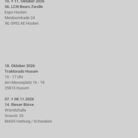
10. + 11. Oktober 2026
36. LCN Beurs Zwolle
Expo Houten
Meidoornkade 24
NL
-3992 AE Houten
18. Oktober 2026
Traktorado Husum
10 - 17 Uhr
Am Messeplatz 16 - 18
25813 Husum
07. + 08.11.2026
14. Rieser Börse
Wörnitzhalle
Grasstr. 23
86655 Harburg / Schwaben