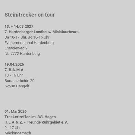
Steinitrecker on tour
13. + 14.03.2027
7. Hardenberger Landbouw Miniatuurbeurs
Sa 10-17 Uhr, So 10-16 Uhr
Evenementenhal Hardenberg
Energieweg 2
NL-7772 Hardenberg
19.04.2026
7. B.A.M.A.
10 - 16 Uhr
Burscherheide 20
52538 Gangelt
01. Mai 2026
Treckertreffen im LWL Hagen
H.L.A.N.Z. - Freunde Ruhrgebiet e.V.
9 - 17 Uhr
Mäckingerbach