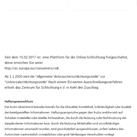
Seit dem 15.02.2017 ist eine Plattform für die Online-Schlichtung freigeschaltet,
diese erreichen Sie unter
http://ec.europa.eu/consumers
Ab 1.1.2020 wird die “Allgemeine Verbraucherschlichtungsstelle” zur
“Universalschlichtungsstelle”
Nach einem EU-weiten Ausschreibungsverfahren
erhielt das Zentrum für Schlichtung e.V. in Kehl den Zuschlag.
Haftungsausschluss
Der Autor übernimmt keinerlei Gewähr für die Aktualität, Korrektheit, Vollständigkeit oder Qualität
der bereitgestellten Informationen. Haftungsansprüche gegen den Autor, welche sich auf
Schäden materieller oder ideeller Art beziehen, die durch die Nutzung oder Nichtnutzung der
dargebotenen Informationen bzw. durch die Nutzung fehlerhafter und unvollständiger
Informationen verursacht wurden, sind grundsätzlich ausgeschlossen, sofern seitens des
Autors kein nachweislich vorsätzliches oder grob fahrlässiges Verschulden vorliegt.