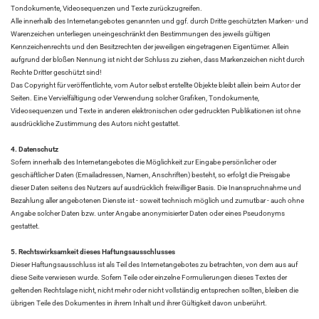
Tondokumente, Videosequenzen und Texte zurückzugreifen.
Alle innerhalb des Internetangebotes genannten und ggf. durch Dritte geschützten Marken- und
Warenzeichen unterliegen uneingeschränkt den Bestimmungen des jeweils gültigen
Kennzeichenrechts und den Besitzrechten der jeweiligen eingetragenen Eigentümer. Allein
aufgrund der bloßen Nennung ist nicht der Schluss zu ziehen, dass Markenzeichen nicht durch
Rechte Dritter geschützt sind!
Das Copyright für veröffentlichte, vom Autor selbst erstellte Objekte bleibt allein beim Autor der
Seiten. Eine Vervielfältigung oder Verwendung solcher Grafiken, Tondokumente,
Videosequenzen und Texte in anderen elektronischen oder gedruckten Publikationen ist ohne
ausdrückliche Zustimmung des Autors nicht gestattet.
4. Datenschutz
Sofern innerhalb des Internetangebotes die Möglichkeit zur Eingabe persönlicher oder
geschäftlicher Daten (Emailadressen, Namen, Anschriften) besteht, so erfolgt die Preisgabe
dieser Daten seitens des Nutzers auf ausdrücklich freiwilliger Basis. Die Inanspruchnahme und
Bezahlung aller angebotenen Dienste ist - soweit technisch möglich und zumutbar - auch ohne
Angabe solcher Daten bzw. unter Angabe anonymisierter Daten oder eines Pseudonyms
gestattet.
5. Rechtswirksamkeit dieses Haftungsausschlusses
Dieser Haftungsausschluss ist als Teil des Internetangebotes zu betrachten, von dem aus auf
diese Seite verwiesen wurde. Sofern Teile oder einzelne Formulierungen dieses Textes der
geltenden Rechtslage nicht, nicht mehr oder nicht vollständig entsprechen sollten, bleiben die
übrigen Teile des Dokumentes in ihrem Inhalt und ihrer Gültigkeit davon unberührt.