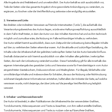
Alle Angebote sind freibleibend und unverbindlich. Der Autor behält es sich ausdrücklich vor,
Teile der Seiten oder das gesamte Angebot ohne gesonderte Ankündigung zu verändern, zu
ergänzen, zu löschen oder die Veröffentlichung zeitweise oder endgültig einzustellen.
2. Verweise und Links
Bei direkten oder indirekten Verweisen auf fremde Internetseiten ("Links"), die außerhalb des
Verantwortungsbereiches des Autors liegen, würde eine Haftungsverpflichtung ausschließlich
in dem Fall in Kraft treten, in dem der Autor von den Inhalten Kenntnis hat und es ihm technisch
möglich und zumutbar wäre, die Nutzung im Falle rechtswidriger Inhalte zu verhindern.
Der Autor erklärt hiermit ausdrücklich, dass zum Zeitpunkt der Linksetzung keine illegalen Inhalte
auf den zu verlinkenden Seiten erkennbar waren. Auf die aktuelle und zukünftige Gestaltung, die
Inhalte oder die Urheberschaft der gelinkten/verknüpften Seiten hat der Autor keinerlei Einfluss.
Deshalb distanziert er sich hiermit ausdrücklich von allen Inhalten aller gelinkten /verknüpften
Seiten, die nach der Linksetzung verändert wurden. Diese Feststellung gilt für alle innerhalb des
eigenen Internetangebotes gesetzten Links und Verweise sowie für Fremdeinträge in vom Autor
eingerichteten Gästebüchern, Diskussionsforen und Mailinglisten. Für illegale, fehlerhafte oder
unvollständige Inhalte und insbesondere für Schäden, die aus der Nutzung oder Nichtnutzung
solcherart dargebotener Informationen entstehen, haftet allein der Anbieter der Seite, auf welche
verwiesen wurde, nicht derjenige, der über Links auf die jeweilige Veröffentlichung lediglich
verweist.
3. Urheber- und Kennzeichenrecht
Der Autor ist bestrebt, in allen Publikationen die Urheberrechte der verwendeten Grafiken,
Tondokumente, Videosequenzen und Texte zu beachten, von ihm selbst erstellte Grafiken,
Tondokumente, Videosequenzen und Texte zu nutzen oder auf lizenzfreie Grafiken,