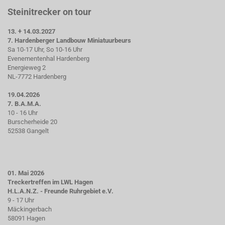
Steinitrecker on tour
13. + 14.03.2027
7. Hardenberger Landbouw Miniatuurbeurs
Sa 10-17 Uhr, So 10-16 Uhr
Evenementenhal Hardenberg
Energieweg 2
NL-7772 Hardenberg
19.04.2026
7. B.A.M.A.
10 - 16 Uhr
Burscherheide 20
52538 Gangelt
01. Mai 2026
Treckertreffen im LWL Hagen
H.L.A.N.Z. - Freunde Ruhrgebiet e.V.
9 - 17 Uhr
Mäckingerbach
58091 Hagen