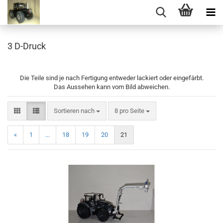
3 D-Druck
Die Teile sind je nach Fertigung entweder lackiert oder eingefärbt.
Das Aussehen kann vom Bild abweichen.
Sortieren nach
pro Seite
Sortieren nach
8 pro Seite
«
1
...
18
19
20
21