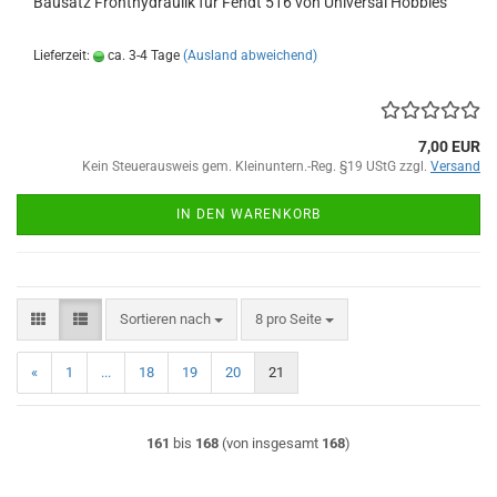
Bausatz Fronthydraulik für Fendt 516 von Universal Hobbies
Lieferzeit:
ca. 3-4 Tage
(Ausland abweichend)
7,00 EUR
Kein Steuerausweis gem. Kleinuntern.-Reg. §19 UStG zzgl.
Versand
IN DEN WARENKORB
Sortieren nach
pro Seite
Sortieren nach
8 pro Seite
«
1
...
18
19
20
21
161
bis
168
(von insgesamt
168
)