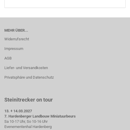
MEHR ÜBER...
Widerrufsrecht
Impressum
AGB
Liefer- und Versandkosten
Privatsphäre und Datenschutz
Steinitrecker on tour
13. + 14.03.2027
7. Hardenberger Landbouw Miniatuurbeurs
Sa 10-17 Uhr, So 10-16 Uhr
Evenementenhal Hardenberg