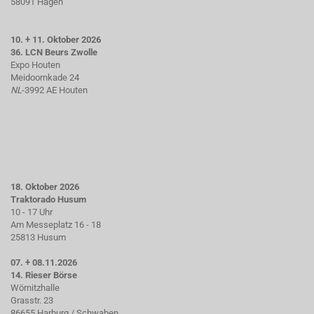
58091 Hagen
10. + 11. Oktober 2026
36. LCN Beurs Zwolle
Expo Houten
Meidoornkade 24
NL
-3992 AE Houten
18. Oktober 2026
Traktorado Husum
10 - 17 Uhr
Am Messeplatz 16 - 18
25813 Husum
07. + 08.11.2026
14. Rieser Börse
Wörnitzhalle
Grasstr. 23
86655 Harburg / Schwaben