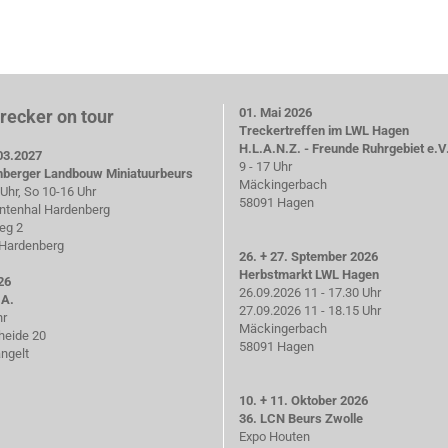
01. Mai 2026
trecker on tour
Treckertreffen im LWL Hagen
H.L.A.N.Z. - Freunde Ruhrgebiet e.V
03.2027
9 - 17 Uhr
nberger Landbouw Miniatuurbeurs
Mäckingerbach
Uhr, So 10-16 Uhr
58091 Hagen
tenhal Hardenberg
eg 2
Hardenberg
26. + 27. Sptember 2026
Herbstmarkt LWL Hagen
26
26.09.2026 11 - 17.30 Uhr
.A.
27.09.2026 11 - 18.15 Uhr
hr
Mäckingerbach
heide 20
58091 Hagen
ngelt
10. + 11. Oktober 2026
36. LCN Beurs Zwolle
Expo Houten