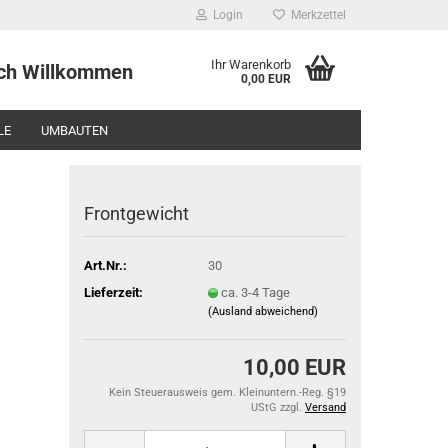
Login
Merkzettel
Ihr Warenkorb
 Willkommen
0,00 EUR
LE
UMBAUTEN
Frontgewicht
Art.Nr.:
30
Lieferzeit:
ca. 3-4 Tage
(Ausland abweichend)
10,00 EUR
Kein Steuerausweis gem. Kleinuntern.-Reg. §19
UStG zzgl.
Versand