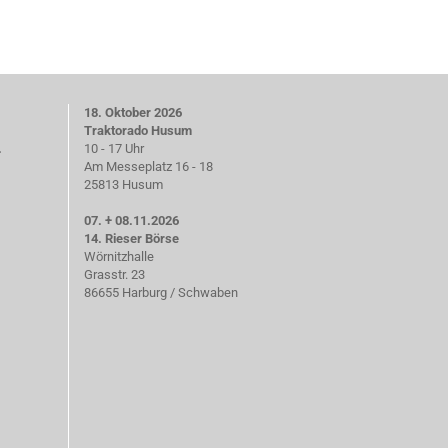
18. Oktober 2026
Traktorado Husum
.
10 - 17 Uhr
Am Messeplatz 16 - 18
25813 Husum
07. + 08.11.2026
14. Rieser Börse
Wörnitzhalle
Grasstr. 23
86655 Harburg / Schwaben