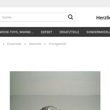
Suche...
Herzlich
 WEISE-TOYS, WIKING ...
DEFEKT
ERSATZTEILE
SONDERMODEL
»
»
»
Ersatzteile
Gewichte
Frontgewicht