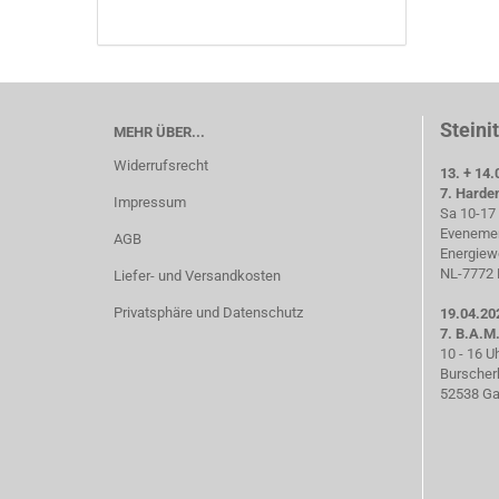
Steini
MEHR ÜBER...
Widerrufsrecht
13. + 14.
7. Harde
Impressum
Sa 10-17 
Evenemen
AGB
Energiew
NL-7772 
Liefer- und Versandkosten
Privatsphäre und Datenschutz
19.04.20
7. B.A.M
10 - 16 U
Burscher
52538 Ga