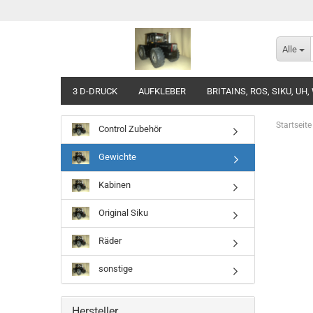
Alle
3 D-DRUCK
AUFKLEBER
BRITAINS, ROS, SIKU, UH,
Startseite
Control Zubehör
Gewichte
Kabinen
Original Siku
Räder
sonstige
Hersteller