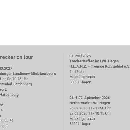
01. Mai 2026
trecker on tour
Treckertreffen im LWL Hagen
H.L.A.N.Z. - Freunde Ruhrgebiet e.V
03.2027
9 - 17 Uhr
nberger Landbouw Miniatuurbeurs
Mäckingerbach
Uhr, So 10-16 Uhr
58091 Hagen
tenhal Hardenberg
eg 2
Hardenberg
26. + 27. Sptember 2026
Herbstmarkt LWL Hagen
26
26.09.2026 11 - 17.30 Uhr
.A.
27.09.2026 11 - 18.15 Uhr
hr
Mäckingerbach
heide 20
58091 Hagen
ngelt