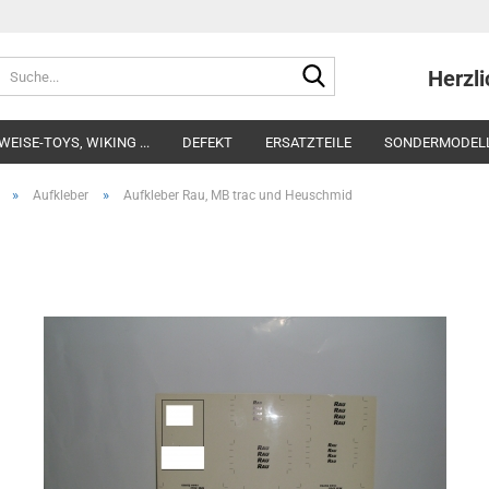
Suche...
Herzlich
 WEISE-TOYS, WIKING ...
DEFEKT
ERSATZTEILE
SONDERMODEL
»
»
Aufkleber
Aufkleber Rau, MB trac und Heuschmid