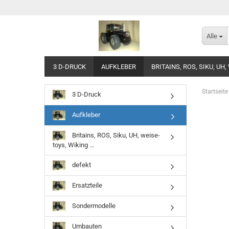
Alle
3 D-DRUCK
AUFKLEBER
BRITAINS, ROS, SIKU, UH,
Startseite
3 D-Druck
Aufkleber
Britains, ROS, Siku, UH, weise-
toys, Wiking ...
defekt
Ersatzteile
Sondermodelle
Umbauten