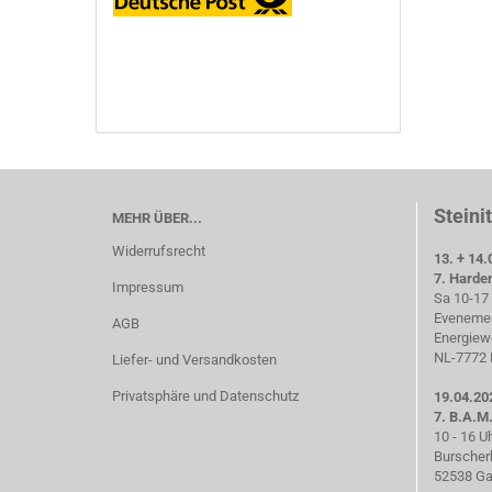
Steini
MEHR ÜBER...
Widerrufsrecht
13. + 14.
7. Harde
Impressum
Sa 10-17 
Evenemen
AGB
Energiew
NL-7772 
Liefer- und Versandkosten
Privatsphäre und Datenschutz
19.04.20
7. B.A.M
10 - 16 U
Burscher
52538 Ga