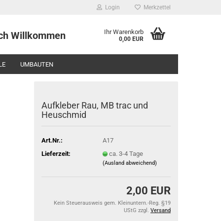
Login
Merkzettel
Ihr Warenkorb
 Willkommen
0,00 EUR
LE
UMBAUTEN
Aufkleber Rau, MB trac und
Heuschmid
Art.Nr.:
A17
Lieferzeit:
ca. 3-4 Tage
(Ausland abweichend)
2,00 EUR
Kein Steuerausweis gem. Kleinuntern.-Reg. §19
UStG zzgl.
Versand