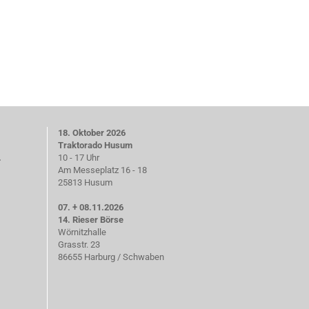
18. Oktober 2026
Traktorado Husum
.
10 - 17 Uhr
Am Messeplatz 16 - 18
25813 Husum
07. + 08.11.2026
14. Rieser Börse
Wörnitzhalle
Grasstr. 23
86655 Harburg / Schwaben