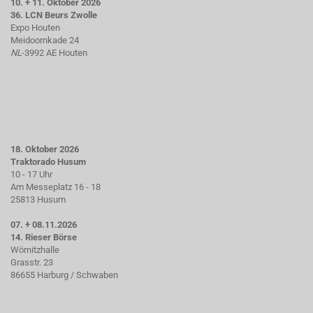
10. + 11. Oktober 2026
36. LCN Beurs Zwolle
Expo Houten
Meidoornkade 24
NL
-3992 AE Houten
18. Oktober 2026
Traktorado Husum
10 - 17 Uhr
Am Messeplatz 16 - 18
25813 Husum
07. + 08.11.2026
14. Rieser Börse
Wörnitzhalle
Grasstr. 23
86655 Harburg / Schwaben